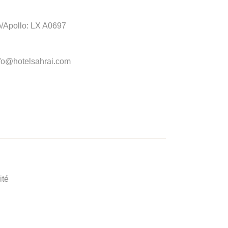
o/Apollo: LX A0697
fo@hotelsahrai.com
ité