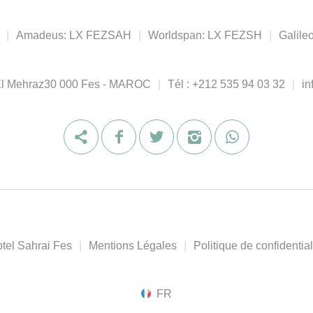
|
Amadeus: LX FEZSAH
|
Worldspan: LX FEZSH
|
Galile
El Mehraz
30 000 Fes - MAROC
|
Tél :
+212 535 94 03 32
|
in
tel Sahrai Fes
|
Mentions Légales
|
Politique de confidential
FR